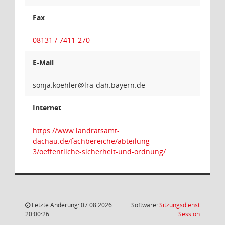
Fax
08131 / 7411-270
E-Mail
relheok
Internet
https://www.landratsamt-
dachau.de/fachbereiche/abteilung-
3/oeffentliche-sicherheit-und-ordnung/
Letzte Änderung: 07.08.2026
Software:
Sitzungsdienst
(Wird in
20:00:26
Session