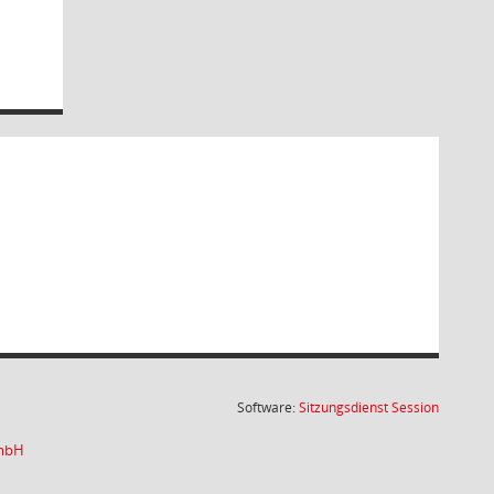
(Wird in
Software:
Sitzungsdienst
Session
GmbH