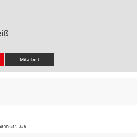
eiß
Mitarbeit
ann-Str. 33a