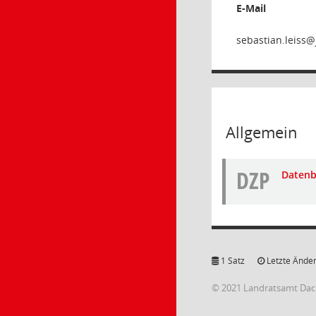
E-Mail
ssiel.n
Allgemein
DZP
Datenb
1 Satz
Letzte Änder
© 2021 Landratsamt Da