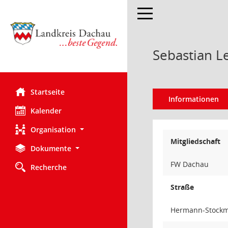
Toggle navigation
Sebastian L
Startseite
Informationen
Kalender
Organisation
Mitgliedschaft
Dokumente
FW Dachau
Recherche
Straße
Hermann-Stockm