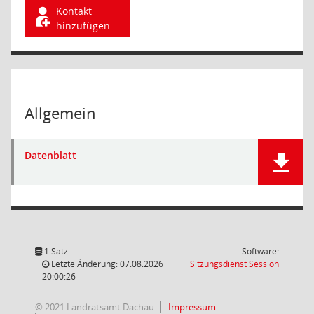
Kontakt
hinzufügen
Allgemein
Datenblatt
1 Satz
Software:
(Wird in
Letzte Änderung: 07.08.2026
Sitzungsdienst
Session
20:00:26
© 2021 Landratsamt Dachau
Impressum