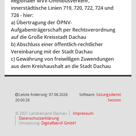
Regionaler MVV-Omnibusverkehr,
innerstädtische Linien 719, 720, 722, 724 und
726 - hier:
a) Übertragung der ÖPNV-
Aufgabenträgerschaft per Rechtsverordnung
auf die Große Kreisstadt Dachau
b) Abschluss einer öffentlich-rechtlicher
Vereinbarung mit der Stadt Dachau
c) Gewährung von freiwilligen Zuwendungen
aus dem Kreishaushalt an die Stadt Dachau
Letzte Änderung: 07.08.2026
Software:
Sitzungsdienst
(Wird in
20:00:26
Session
© 2021 Landratsamt Dachau
Impressum
Datenschutzerklärung
Umsetzung:
DigitalfabriX GmbH