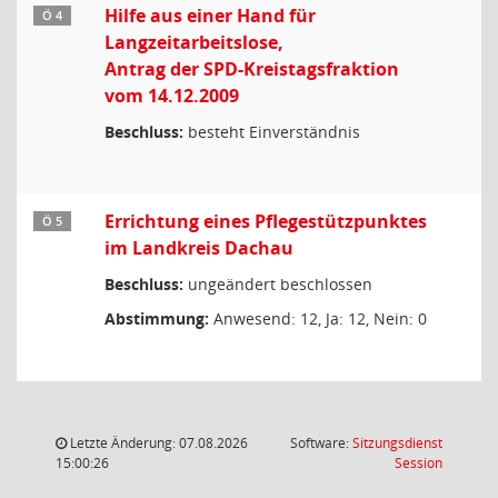
Hilfe aus einer Hand für
Ö 4
Langzeitarbeitslose,
Antrag der SPD-Kreistagsfraktion
vom 14.12.2009
Beschluss:
besteht Einverständnis
Errichtung eines Pflegestützpunktes
Ö 5
im Landkreis Dachau
Beschluss:
ungeändert beschlossen
Abstimmung:
Anwesend: 12, Ja: 12, Nein: 0
Letzte Änderung: 07.08.2026
Software:
Sitzungsdienst
(Wird in
15:00:26
Session