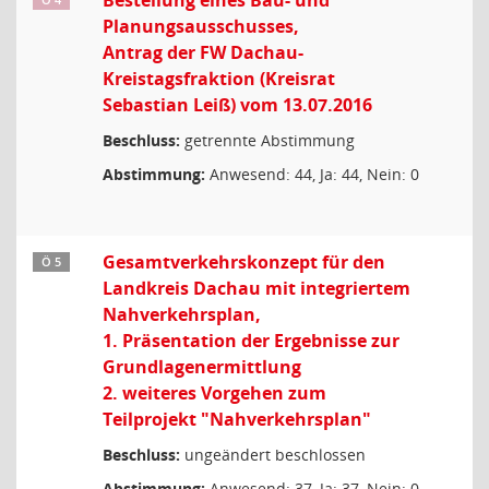
Bestellung eines Bau- und
Ö 4
Planungsausschusses,
Antrag der FW Dachau-
Kreistagsfraktion (Kreisrat
Sebastian Leiß) vom 13.07.2016
Beschluss:
getrennte Abstimmung
Abstimmung:
Anwesend: 44, Ja: 44, Nein: 0
Gesamtverkehrskonzept für den
Ö 5
Landkreis Dachau mit integriertem
Nahverkehrsplan,
1. Präsentation der Ergebnisse zur
Grundlagenermittlung
2. weiteres Vorgehen zum
Teilprojekt "Nahverkehrsplan"
Beschluss:
ungeändert beschlossen
Abstimmung:
Anwesend: 37, Ja: 37, Nein: 0