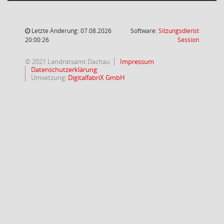
Letzte Änderung: 07.08.2026
Software:
Sitzungsdienst
(Wird in
20:00:26
Session
© 2021 Landratsamt Dachau
Impressum
Datenschutzerklärung
Umsetzung:
DigitalfabriX GmbH