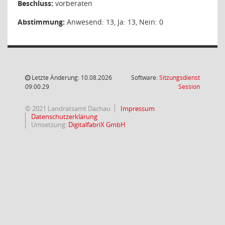
Beschluss:
vorberaten
Abstimmung:
Anwesend: 13, Ja: 13, Nein: 0
Letzte Änderung: 10.08.2026
Software:
Sitzungsdienst
(Wird in
09:00:29
Session
© 2021 Landratsamt Dachau
Impressum
Datenschutzerklärung
Umsetzung:
DigitalfabriX GmbH