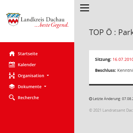
Toggle navigation
TOP Ö : Par
Startseite
Sitzung:
16.07.201
Kalender
Beschluss:
Kenntn
Organisation
Dokumente
Recherche
Letzte Änderung: 07.08.
© 2021 Landratsamt Da