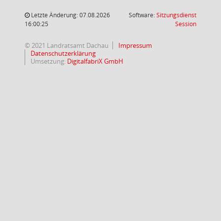
Letzte Änderung: 07.08.2026
Software:
Sitzungsdienst
(Wird in
16:00:25
Session
© 2021 Landratsamt Dachau
Impressum
Datenschutzerklärung
Umsetzung:
DigitalfabriX GmbH