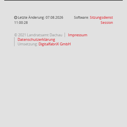
Letzte Änderung: 07.08.2026
Software:
Sitzungsdienst
(Wird in
11:00:28
Session
© 2021 Landratsamt Dachau
Impressum
Datenschutzerklärung
Umsetzung:
DigitalfabriX GmbH