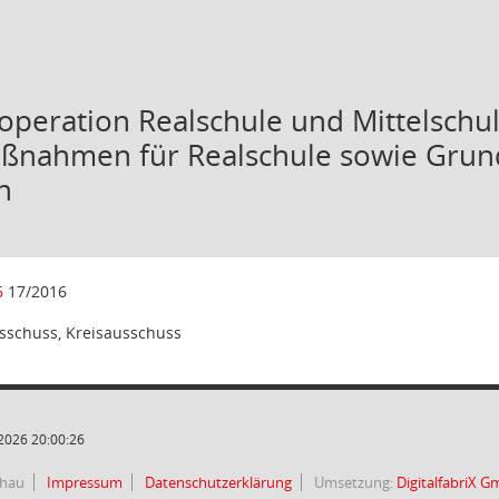
operation Realschule und Mittelschu
nahmen für Realschule sowie Grund
n
6
17/2016
sschuss, Kreisausschuss
2026 20:00:26
chau
Impressum
Datenschutzerklärung
Umsetzung:
DigitalfabriX 