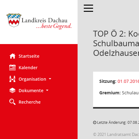
Toggle navigation
TOP Ö 2: Ko
Schulbaumaß
Odelzhause
Startseite
Kalender
Organisation
Sitzung:
01.07.201
Dokumente
Gremium:
Schulau
Recherche
Letzte Änderung: 07.08.
© 2021 Landratsamt Da