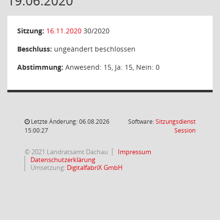
19.06.2020
Sitzung:
16.11.2020
30/2020
Beschluss:
ungeändert beschlossen
Abstimmung:
Anwesend: 15, Ja: 15, Nein: 0
Letzte Änderung: 06.08.2026
Software:
Sitzungsdienst
(Wird in
15:00:27
Session
© 2021 Landratsamt Dachau
Impressum
Datenschutzerklärung
Umsetzung:
DigitalfabriX GmbH