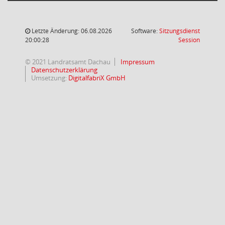
Letzte Änderung: 06.08.2026
Software:
Sitzungsdienst
(Wird in
20:00:28
Session
© 2021 Landratsamt Dachau
Impressum
Datenschutzerklärung
Umsetzung:
DigitalfabriX GmbH