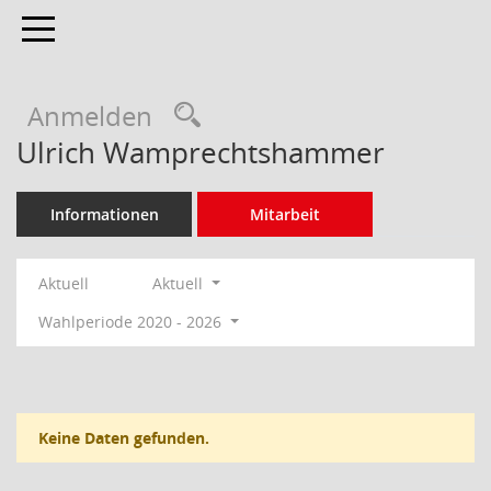
Toggle navigation
Rechercheauswahl
Anmelden
Ulrich Wamprechtshammer
Informationen
Mitarbeit
Aktuell
Aktuell
Wahlperiode 2020 - 2026
Keine Daten gefunden.