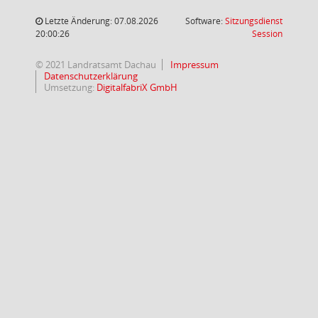
Letzte Änderung: 07.08.2026
Software:
Sitzungsdienst
(Wird in
20:00:26
Session
© 2021 Landratsamt Dachau
Impressum
Datenschutzerklärung
Umsetzung:
DigitalfabriX GmbH