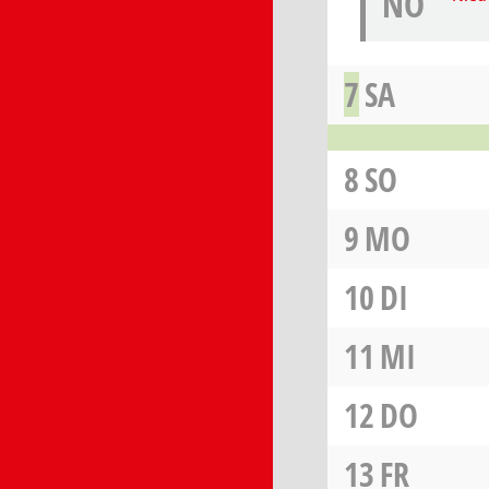
NÖ
7
SA
8
SO
9
MO
10
DI
11
MI
12
DO
13
FR