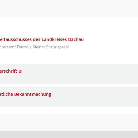
eltausschusses des Landkreises Dachau
ratsamt Dachau, Kleiner Sitzungssaal
rschrift BI
ntliche Bekanntmachung