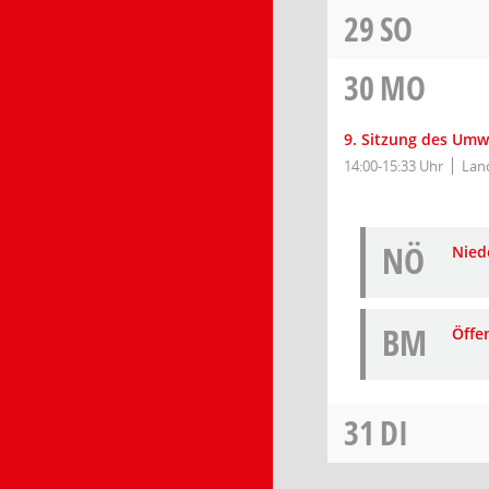
29
SO
30
MO
9. Sitzung des Umw
14:00-15:33 Uhr
Land
NÖ
Niede
BM
Öffe
31
DI