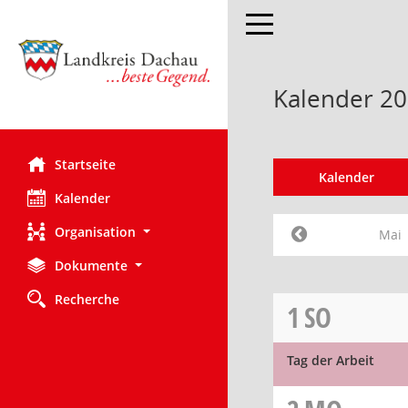
Toggle navigation
Kalender 20
Startseite
Kalender
Kalender
Organisation
Mai
Dokumente
Recherche
1
SO
Tag der Arbeit