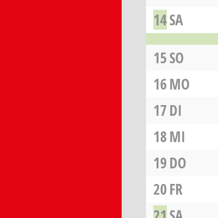
14
SA
15
SO
16
MO
17
DI
18
MI
19
DO
20
FR
21
SA