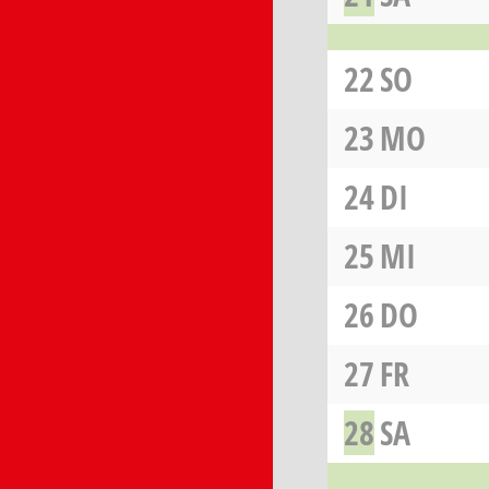
22
SO
23
MO
24
DI
25
MI
26
DO
27
FR
28
SA