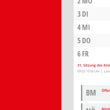
2
MO
3
DI
4
MI
5
DO
6
FR
31. Sitzung des Kr
09:02-10:56 Uhr
Land
BM
Öffe
Niede