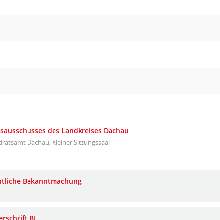
eisausschusses des Landkreises Dachau
ratsamt Dachau, Kleiner Sitzungssaal
ntliche Bekanntmachung
rschrift BI