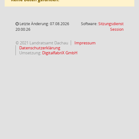
Letzte Änderung: 07.08.2026
Software:
Sitzungsdienst
(Wird in
20:00:26
Session
© 2021 Landratsamt Dachau
Impressum
Datenschutzerklärung
Umsetzung:
DigitalfabriX GmbH