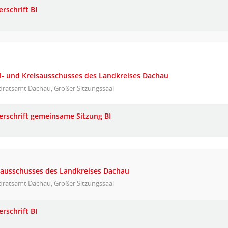
rschrift BI
ul- und Kreisausschusses des Landkreises Dachau
dratsamt Dachau, Großer Sitzungssaal
erschrift gemeinsame Sitzung BI
isausschusses des Landkreises Dachau
dratsamt Dachau, Großer Sitzungssaal
rschrift BI