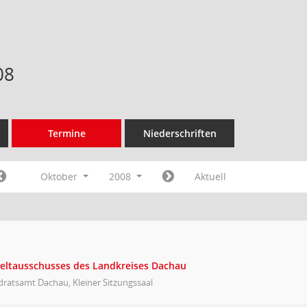
08
Termine
Niederschriften
Oktober
2008
Aktuell
eltausschusses des Landkreises Dachau
ratsamt Dachau, Kleiner Sitzungssaal