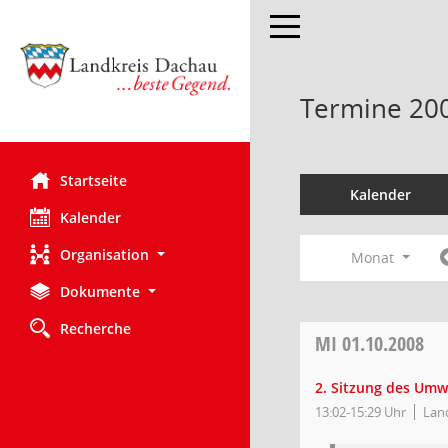
Toggle navigation
Termine 20
Startseite
Kalender
Kalender
Organisation
Monat
Dokumente
Recherche
MI
01.10.2008
2. Sitzung des Umw
13:02-15:29 Uhr
Land