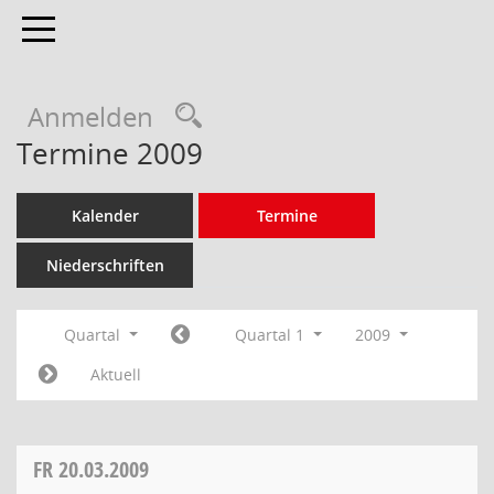
Toggle navigation
Anmelden
Termine 2009
Kalender
Termine
Niederschriften
Quartal
Quartal 1
2009
Aktuell
FR
20.03.2009