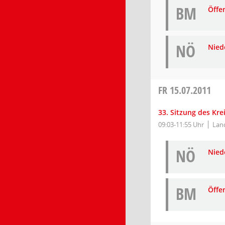
BM
Öffe
NÖ
Niede
FR
15.07.2011
33. Sitzung des Kr
09:03-11:55 Uhr
Land
NÖ
Niede
BM
Öffe