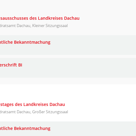
eisausschusses des Landkreises Dachau
ratsamt Dachau, Kleiner Sitzungssaal
ntliche Bekanntmachung
rschrift BI
eistages des Landkreises Dachau
dratsamt Dachau, Großer Sitzungssaal
ntliche Bekanntmachung