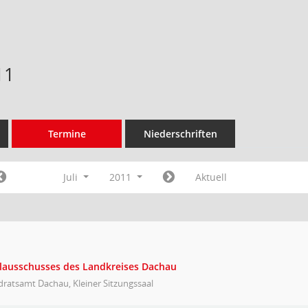
11
Termine
Niederschriften
Juli
2011
Aktuell
ulausschusses des Landkreises Dachau
ratsamt Dachau, Kleiner Sitzungssaal