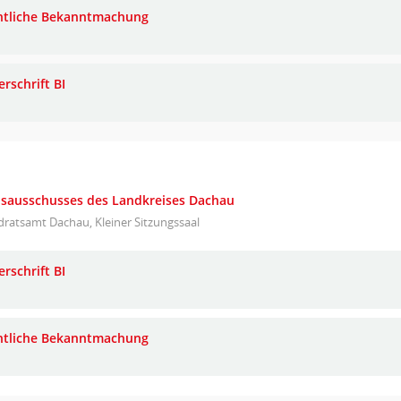
ntliche Bekanntmachung
rschrift BI
eisausschusses des Landkreises Dachau
ratsamt Dachau, Kleiner Sitzungssaal
rschrift BI
ntliche Bekanntmachung