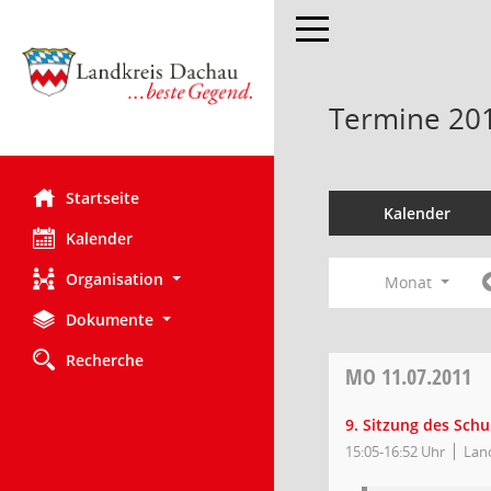
Toggle navigation
Termine 20
Startseite
Kalender
Kalender
Organisation
Monat
Dokumente
Recherche
MO
11.07.2011
9. Sitzung des Sch
15:05-16:52 Uhr
Land