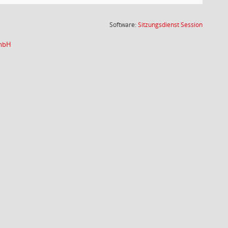
(Wird in
Software:
Sitzungsdienst
Session
GmbH