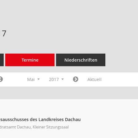
17
Termine
Niederschriften
Mai
2017
Aktuell
eisausschusses des Landkreises Dachau
ratsamt Dachau, Kleiner Sitzungssaal