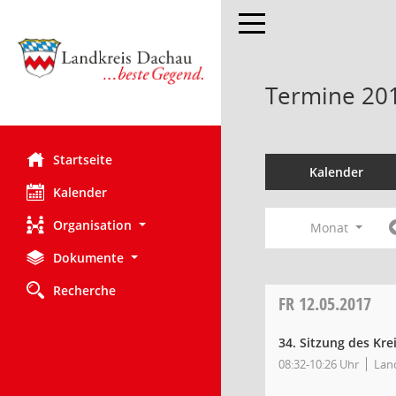
Toggle navigation
Termine 20
Startseite
Kalender
Kalender
Organisation
Monat
Dokumente
Recherche
FR
12.05.2017
34. Sitzung des Kr
08:32-10:26 Uhr
Land