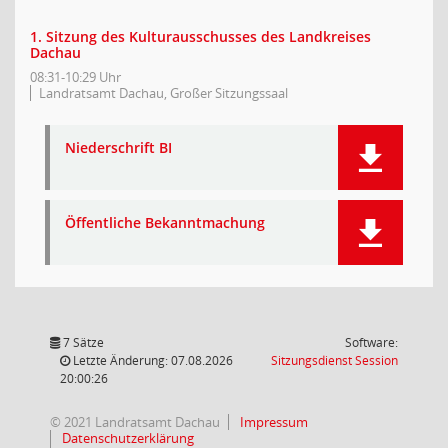
1. Sitzung des Kulturausschusses des Landkreises
Dachau
08:31-10:29 Uhr
Landratsamt Dachau, Großer Sitzungssaal
Niederschrift BI
Öffentliche Bekanntmachung
7 Sätze
Software:
(Wird in
Letzte Änderung: 07.08.2026
Sitzungsdienst
Session
20:00:26
© 2021 Landratsamt Dachau
Impressum
Datenschutzerklärung