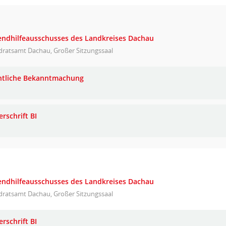
gendhilfeausschusses des Landkreises Dachau
dratsamt Dachau, Großer Sitzungssaal
ntliche Bekanntmachung
rschrift BI
gendhilfeausschusses des Landkreises Dachau
dratsamt Dachau, Großer Sitzungssaal
rschrift BI