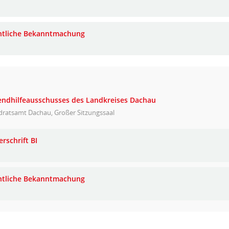
ntliche Bekanntmachung
gendhilfeausschusses des Landkreises Dachau
dratsamt Dachau, Großer Sitzungssaal
rschrift BI
ntliche Bekanntmachung