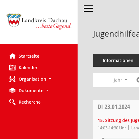
Toggle navigation
Jugendhilfe
Startseite
Informationen
Kalender
Organisation
Jahr
Dokumente
Recherche
DI
23.01.2024
15. Sitzung des Ju
14:03-14:30 Uhr
Lan