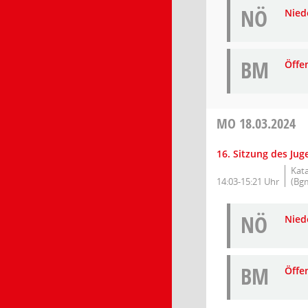
NÖ
Niede
BM
Öffe
MO
18.03.2024
16. Sitzung des Ju
Kat
14:03-15:21 Uhr
(Bgm
NÖ
Niede
BM
Öffe