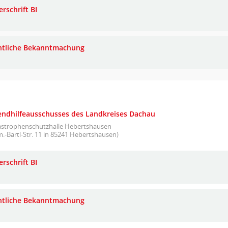
rschrift BI
ntliche Bekanntmachung
gendhilfeausschusses des Landkreises Dachau
astrophenschutzhalle Hebertshausen
.-Bartl-Str. 11 in 85241 Hebertshausen)
rschrift BI
ntliche Bekanntmachung