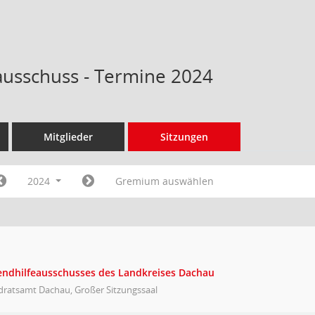
ausschuss - Termine 2024
Mitglieder
Sitzungen
2024
Gremium auswählen
gendhilfeausschusses des Landkreises Dachau
dratsamt Dachau, Großer Sitzungssaal