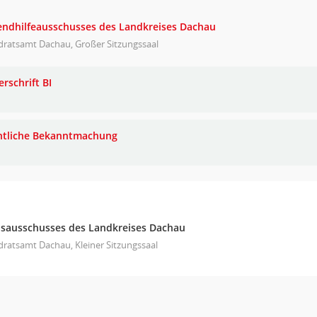
gendhilfeausschusses des Landkreises Dachau
dratsamt Dachau, Großer Sitzungssaal
rschrift BI
ntliche Bekanntmachung
eisausschusses des Landkreises Dachau
ratsamt Dachau, Kleiner Sitzungssaal