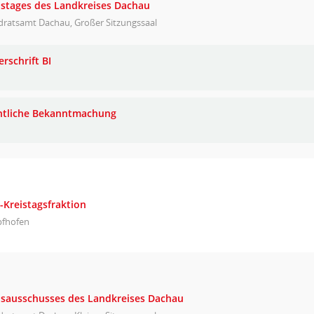
eistages des Landkreises Dachau
dratsamt Dachau, Großer Sitzungssaal
rschrift BI
ntliche Bekanntmachung
-Kreistagsfraktion
pfhofen
eisausschusses des Landkreises Dachau