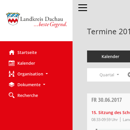
Toggle navigation
Termine 20
Startseite
Kalender
Kalender
Organisation
Quartal
Dokumente
Recherche
FR
30.06.2017
15. Sitzung des Sc
08:33-09:59 Uhr
Lan