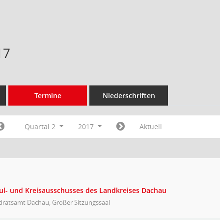
17
Termine
Niederschriften
Quartal 2
2017
Aktuell
hul- und Kreisausschusses des Landkreises Dachau
dratsamt Dachau, Großer Sitzungssaal