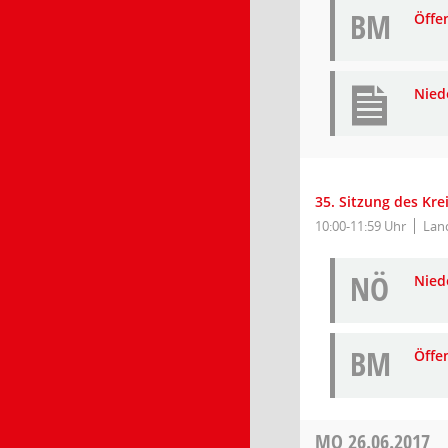
BM
Öffe
Nied
35. Sitzung des Kr
10:00-11:59 Uhr
Lan
NÖ
Niede
BM
Öffe
MO
26.06.2017