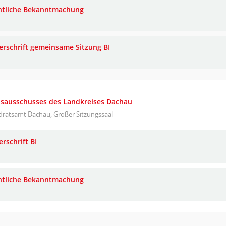
ntliche Bekanntmachung
erschrift gemeinsame Sitzung BI
eisausschusses des Landkreises Dachau
dratsamt Dachau, Großer Sitzungssaal
rschrift BI
ntliche Bekanntmachung