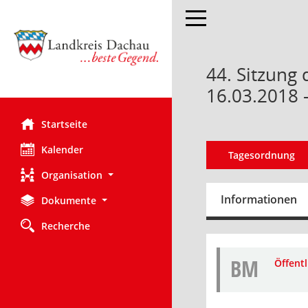
Toggle navigation
44. Sitzung
16.03.2018 
Startseite
Kalender
Tagesordnung
Organisation
Informationen
Dokumente
Recherche
BM
Öffent