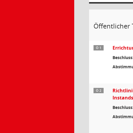
Öffentlicher 
Errichtu
Ö 1
Beschluss
Abstimmu
Richtli
Ö 2
Instands
Beschluss
Abstimmu