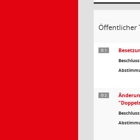
Öffentlicher 
Besetzun
Ö 1
Beschluss
Abstimmu
Änderung
Ö 2
"Doppels
Beschluss
Abstimmu