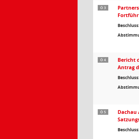
Partners
Ö 3
Fortfüh
Beschluss
Abstimmu
Bericht 
Ö 4
Antrag d
Beschluss
Abstimmu
Dachau A
Ö 5
Satzung
Beschluss