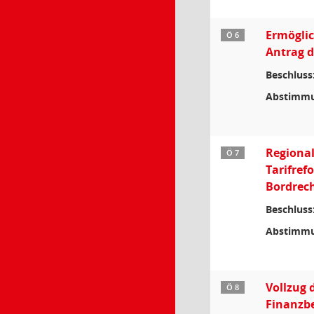
Ermöglic
Ö 6
Antrag d
Beschluss
Abstimmu
Regiona
Ö 7
Tarifref
Bordrec
Beschluss
Abstimmu
Vollzug 
Ö 8
Finanzb