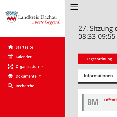
Toggle navigation
27. Sitzung 
08:33-09:55
Startseite
Kalender
Tagesordnung
Organisation
Informationen
Dokumente
Recherche
BM
Öffent