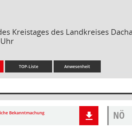
des Kreistages des Landkreises Dacha
 Uhr
TOP-Liste
Anwesenheit
NÖ
liche Bekanntmachung