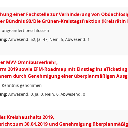
hung einer Fachstelle zur Verhinderung von Obdachlosig
er Bündnis 90/Die Grünen-Kreistagsfraktion (Kreisräti
:
ungeändert beschlossen
ng:
Anwesend: 52, Ja: 47, Nein: 5, Abwesend: 1
ler MVV-Omnibusverkehr,
orm 2019 sowie EFM-Roadmap mit Einstieg ins eTicketi
hnern durch Genehmigung einer überplanmäßigen Ausgab
:
Kenntnis genommen
ng:
Anwesend: 0, Ja: 0, Nein: 0, Abwesend: 0
des Kreishaushalts 2019,
ericht zum 30.04.2019 und Genehmigung überplanmäßi