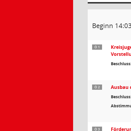
Beginn 14:0
Kreisjug
Ö 1
Vorstell
Beschluss
Ausbau d
Ö 2
Beschluss
Abstimmu
Förderun
Ö 3