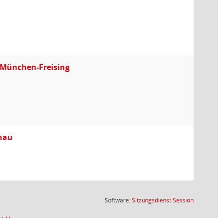
e München-Freising
chau
(Wird in
Software:
Sitzungsdienst
Session