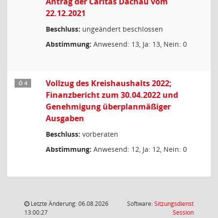
Antrag der Caritas Dachau vom
22.12.2021
Beschluss:
ungeändert beschlossen
Abstimmung:
Anwesend: 13, Ja: 13, Nein: 0
Vollzug des Kreishaushalts 2022;
Ö 4
Finanzbericht zum 30.04.2022 und
Genehmigung überplanmäßiger
Ausgaben
Beschluss:
vorberaten
Abstimmung:
Anwesend: 12, Ja: 12, Nein: 0
Letzte Änderung: 06.08.2026
Software:
Sitzungsdienst
(Wird in
13:00:27
Session