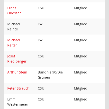
Franz
CSU
Mitglied
Obesser
Michael
FW
Mitglied
Reindl
Michael
FW
Mitglied
Reiter
Josef
CSU
Mitglied
Riedlberger
Arthur Stein
Bündnis 90/Die
Mitglied
Grünen
Peter Strauch
CSU
Mitglied
Emmi
CSU
Mitglied
Westermeier