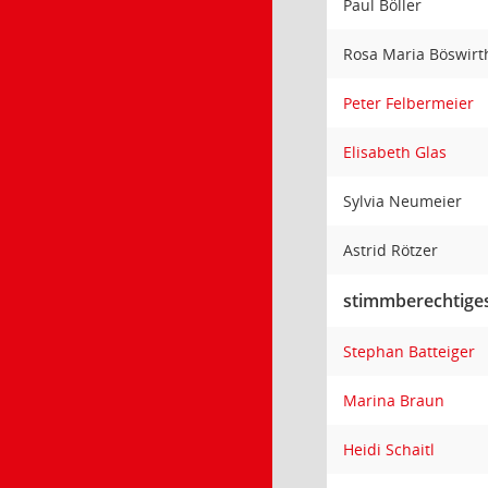
Paul Böller
Rosa Maria Böswir
Peter Felbermeier
Elisabeth Glas
Sylvia Neumeier
Astrid Rötzer
stimmberechtiges
Stephan Batteiger
Marina Braun
Heidi Schaitl