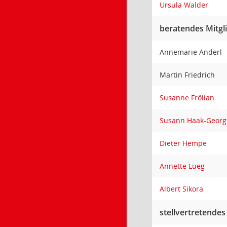
Ursula Walder
beratendes Mitgl
Annemarie Anderl
Martin Friedrich
Susanne Frölian
Susann Haak-Georg
Dieter Hempe
Annette Lueg
Albert Sikora
stellvertretendes