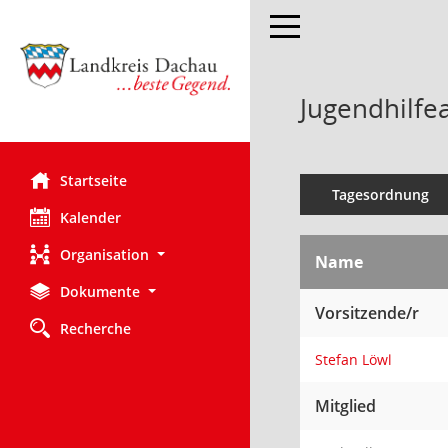
Toggle navigation
Jugendhilfe
Startseite
Tagesordnung
Kalender
Organisation
Name
Dokumente
Vorsitzende/r
Recherche
Stefan Löwl
Mitglied