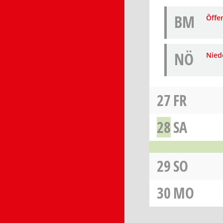
BM
Öffe
NÖ
Niede
27
FR
28
SA
29
SO
30
MO