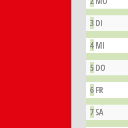
2
MO
3
DI
4
MI
5
DO
6
FR
7
SA