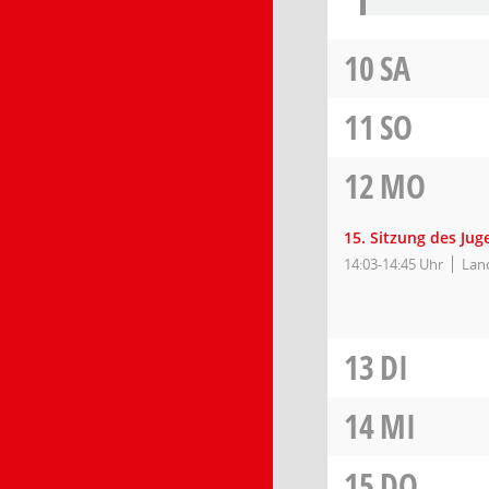
10
SA
11
SO
12
MO
15. Sitzung des Ju
14:03-14:45 Uhr
Lan
13
DI
14
MI
15
DO