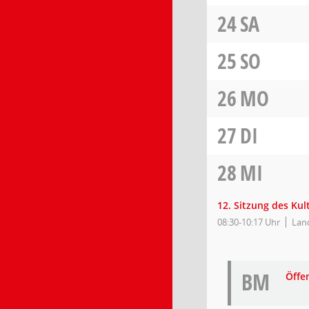
24
SA
25
SO
26
MO
27
DI
28
MI
12. Sitzung des Ku
08:30-10:17 Uhr
Land
BM
Öffe