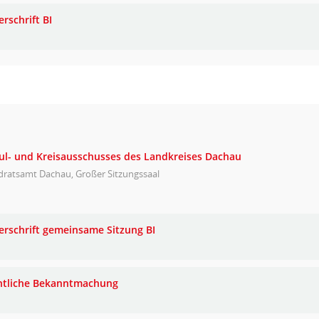
rschrift BI
hul- und Kreisausschusses des Landkreises Dachau
dratsamt Dachau, Großer Sitzungssaal
erschrift gemeinsame Sitzung BI
ntliche Bekanntmachung