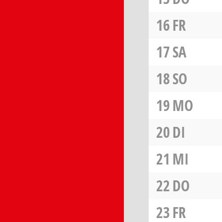
16
FR
17
SA
18
SO
19
MO
20
DI
21
MI
22
DO
23
FR