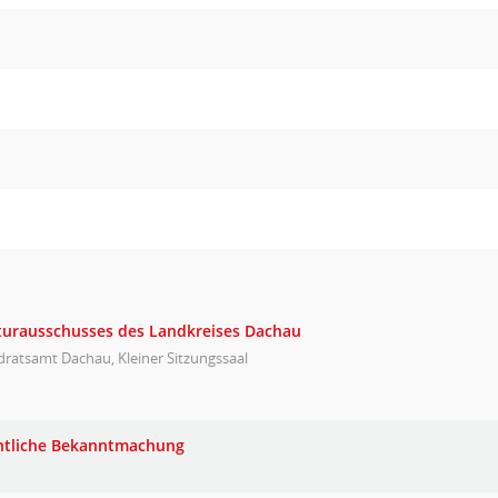
lturausschusses des Landkreises Dachau
ratsamt Dachau, Kleiner Sitzungssaal
ntliche Bekanntmachung