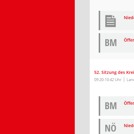
Nied
BM
Öffe
52. Sitzung des Kr
09:20-10:42 Uhr
Lan
BM
Öffe
NÖ
Niede