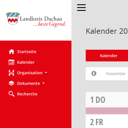
Toggle navigation
Kalender 2
Startseite
Kalender
Kalender
Organisation
November
Dokumente
Recherche
1
DO
2
FR