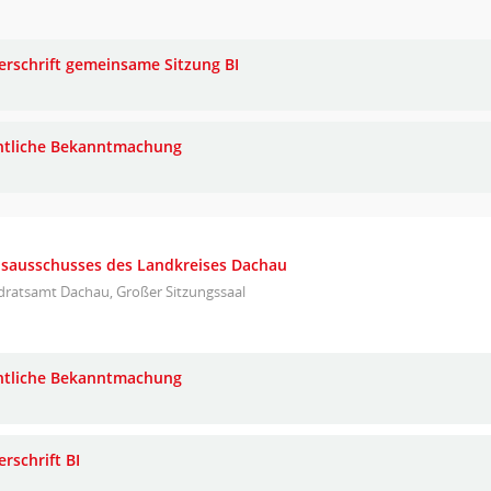
erschrift gemeinsame Sitzung BI
ntliche Bekanntmachung
eisausschusses des Landkreises Dachau
dratsamt Dachau, Großer Sitzungssaal
ntliche Bekanntmachung
rschrift BI