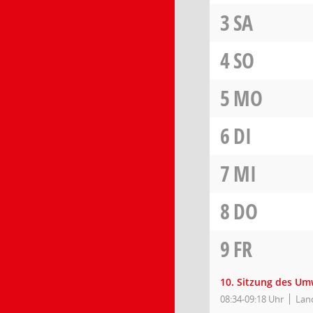
3
SA
4
SO
5
MO
6
DI
7
MI
8
DO
9
FR
10. Sitzung des Um
08:34-09:18 Uhr
Lan