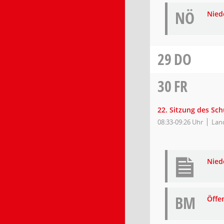
NÖ
Niede
29
DO
30
FR
22. Sitzung des Sc
08:33-09:26 Uhr
Lan
Nied
BM
Öffe