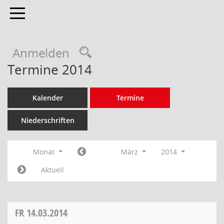
Toggle navigation
Anmelden
Termine 2014
Kalender
Termine
Niederschriften
Monat
März
2014
Aktuell
FR
14.03.2014