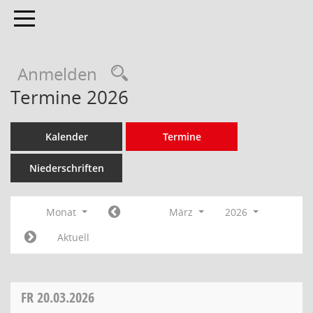
Toggle navigation
Anmelden
Termine 2026
Kalender
Termine
Niederschriften
Monat
März
2026
Aktuell
FR
20.03.2026