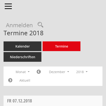
Toggle navigation
Anmelden
Termine 2018
Kalender
Termine
Niederschriften
Monat
Dezember
2018
Aktuell
FR
07.12.2018