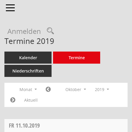
Toggle navigation
Anmelden
Termine 2019
Kalender
Termine
Niederschriften
Monat
Oktober
2019
Aktuell
FR
11.10.2019