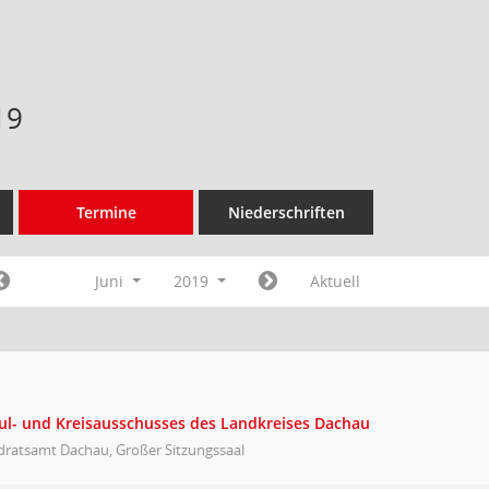
19
Termine
Niederschriften
Juni
2019
Aktuell
hul- und Kreisausschusses des Landkreises Dachau
dratsamt Dachau, Großer Sitzungssaal