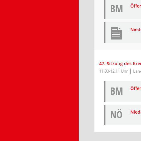
BM
Öffe
Nied
47. Sitzung des Kr
11:00-12:11 Uhr
Lan
BM
Öffe
NÖ
Niede