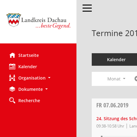
Toggle navigation
Termine 20
Startseite
Kalender
Kalender
Organisation
Monat
Dokumente
Recherche
FR
07.06.2019
24. Sitzung des Sc
09:38-10:58 Uhr
Lan