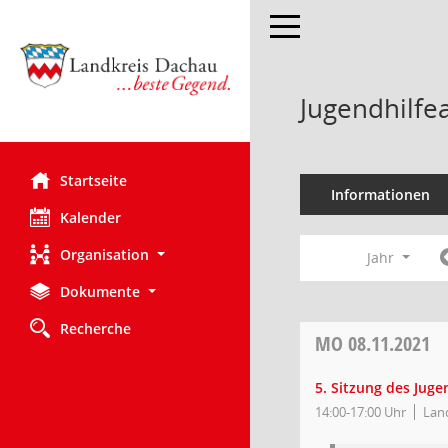
Toggle navigation
Jugendhilfe
Startseite
Informationen
Kalender
Organisation
Jahr
Dokumente
Recherche
MO
08.11.2021
5. Sitzung des Jug
14:00-17:00 Uhr
Lan