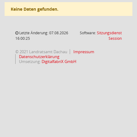
Keine Daten gefunden.
Letzte Änderung: 07.08.2026
Software:
Sitzungsdienst
(Wird in
16:00:25
Session
© 2021 Landratsamt Dachau
Impressum
Datenschutzerklärung
Umsetzung:
DigitalfabriX GmbH