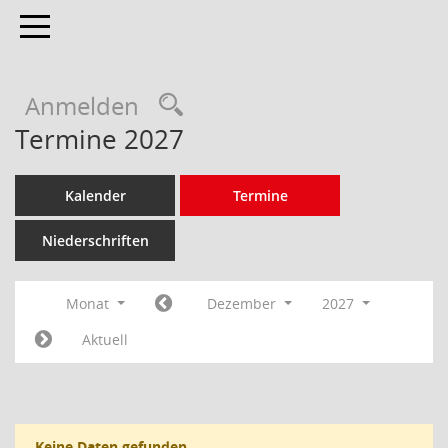
Toggle navigation
Anmelden
Termine 2027
Kalender
Termine
Niederschriften
Monat
Dezember
2027
Aktuell
Keine Daten gefunden.