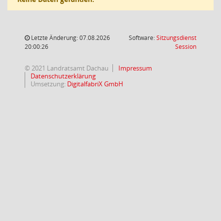
Letzte Änderung: 07.08.2026
Software:
Sitzungsdienst
(Wird in
20:00:26
Session
© 2021 Landratsamt Dachau
Impressum
Datenschutzerklärung
Umsetzung:
DigitalfabriX GmbH