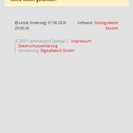
Letzte Änderung: 07.08.2026
Software:
Sitzungsdienst
(Wird in
20:00:26
Session
© 2021 Landratsamt Dachau
Impressum
Datenschutzerklärung
Umsetzung:
DigitalfabriX GmbH