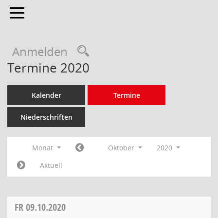
Toggle navigation
Anmelden
Termine 2020
Kalender
Termine
Niederschriften
Monat
Oktober
2020
Aktuell
FR
09.10.2020