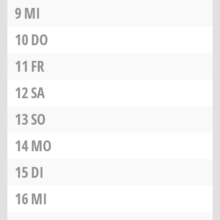
9
MI
10
DO
11
FR
12
SA
13
SO
14
MO
15
DI
16
MI