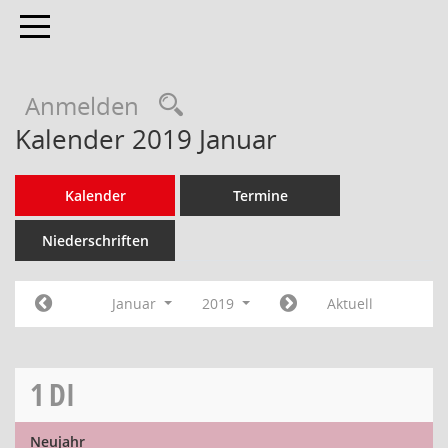
Toggle navigation
Anmelden
Kalender 2019 Januar
Kalender
Termine
Niederschriften
Januar
2019
Aktuell
1
DI
Neujahr