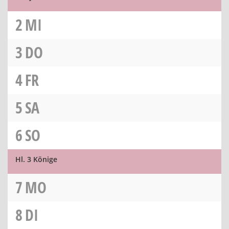
2
MI
3
DO
4
FR
5
SA
6
SO
Hl. 3 Könige
7
MO
8
DI