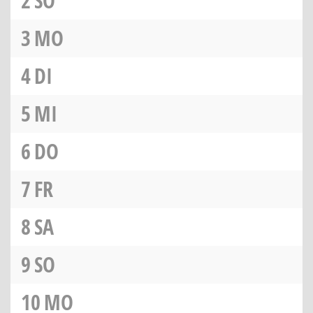
2
SO
3
MO
4
DI
5
MI
6
DO
7
FR
8
SA
9
SO
10
MO