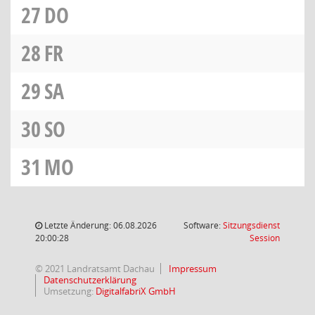
27
DO
28
FR
29
SA
30
SO
31
MO
Letzte Änderung: 06.08.2026
Software:
Sitzungsdienst
(Wird in
20:00:28
Session
© 2021 Landratsamt Dachau
Impressum
Datenschutzerklärung
Umsetzung:
DigitalfabriX GmbH