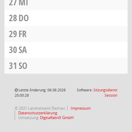
27
MI
28
DO
29
FR
30
SA
31
SO
Letzte Änderung: 06.08.2026
Software:
Sitzungsdienst
(Wird in
20:00:28
Session
© 2021 Landratsamt Dachau
Impressum
Datenschutzerklärung
Umsetzung:
DigitalfabriX GmbH