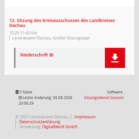
12. Sitzung des Kreisausschusses des Landkreises
Dachau
10:25-11:43 Uhr
Landratsamt Dachau, Großer Sitzungssaal
Niederschrift BI
5 Sätze
Software:
(Wird in
Letzte Änderung: 05.08.2026
Sitzungsdienst
Session
20:00:29
© 2021 Landratsamt Dachau
Impressum
Datenschutzerklärung
Umsetzung:
DigitalfabriX GmbH