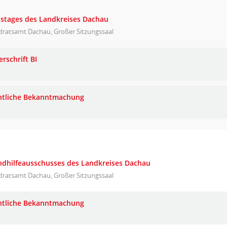
eistages des Landkreises Dachau
dratsamt Dachau, Großer Sitzungssaal
rschrift BI
ntliche Bekanntmachung
endhilfeausschusses des Landkreises Dachau
dratsamt Dachau, Großer Sitzungssaal
ntliche Bekanntmachung