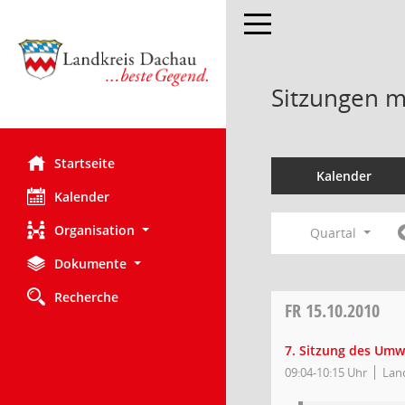
Toggle navigation
Sitzungen mi
Startseite
Kalender
Kalender
Organisation
Quartal
Dokumente
Recherche
FR
15.10.2010
7. Sitzung des Umw
09:04-10:15 Uhr
Lan