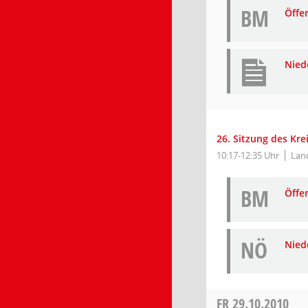
BM
Öffe
Nied
26. Sitzung des Kr
10:17-12:35 Uhr
Lan
BM
Öffe
NÖ
Niede
FR
29.10.2010