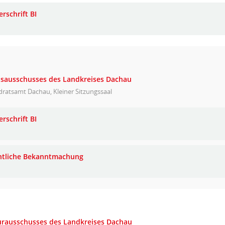
rschrift BI
eisausschusses des Landkreises Dachau
ratsamt Dachau, Kleiner Sitzungssaal
rschrift BI
ntliche Bekanntmachung
turausschusses des Landkreises Dachau