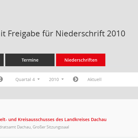
t Freigabe für Niederschrift 2010
Termine
Niederschriften
Quartal 4
2010
Aktuell
elt- und Kreisausschusses des Landkreises Dachau
dratsamt Dachau, Großer Sitzungssaal