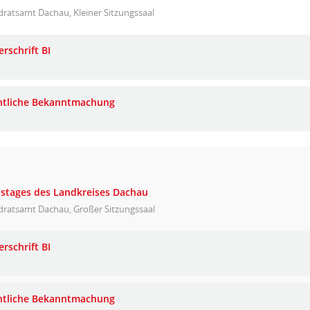
ratsamt Dachau, Kleiner Sitzungssaal
rschrift BI
ntliche Bekanntmachung
eistages des Landkreises Dachau
dratsamt Dachau, Großer Sitzungssaal
rschrift BI
ntliche Bekanntmachung