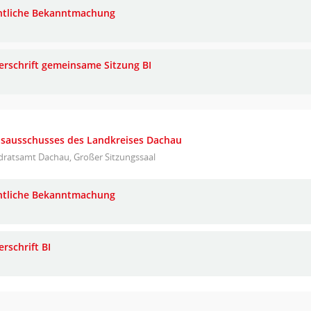
ntliche Bekanntmachung
erschrift gemeinsame Sitzung BI
eisausschusses des Landkreises Dachau
dratsamt Dachau, Großer Sitzungssaal
ntliche Bekanntmachung
rschrift BI