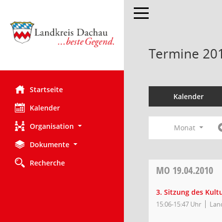
Toggle navigation
Termine 20
Startseite
Kalender
Kalender
Organisation
Monat
Dokumente
Recherche
MO
19.04.2010
3. Sitzung des Kul
15:06-15:47 Uhr
Land