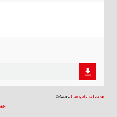
(Wird in
Software:
Sitzungsdienst
Session
GmbH