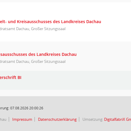
elt- und Kreisausschusses des Landkreises Dachau
dratsamt Dachau, Großer Sitzungssaal
eisausschusses des Landkreises Dachau
dratsamt Dachau, Großer Sitzungssaal
rschrift BI
rung: 07.08.2026 20:00:26
chau
Impressum
Datenschutzerklärung
Umsetzung:
DigitalfabriX 