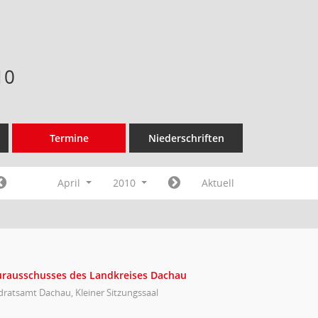
10
Termine
Niederschriften
April
2010
Aktuell
turausschusses des Landkreises Dachau
ratsamt Dachau, Kleiner Sitzungssaal