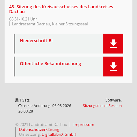
45. Sitzung des Kreisausschusses des Landkreises
Dachau
08:31-10:21 Uhr
Landratsamt Dachau, Kleiner Sitzungssaal
Niederschrift BI
Öffentliche Bekanntmachung
1 Satz
Software:
(Wird in
Letzte Änderung: 06.08.2026
Sitzungsdienst
Session
20:00:28
© 2021 Landratsamt Dachau
Impressum
Datenschutzerklärung
Umsetzung:
DigitalfabriX GmbH