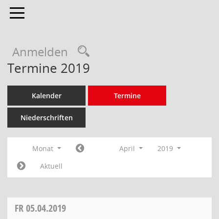
Toggle navigation
Anmelden
Termine 2019
Kalender
Termine
Niederschriften
Monat
April
2019
Aktuell
FR
05.04.2019