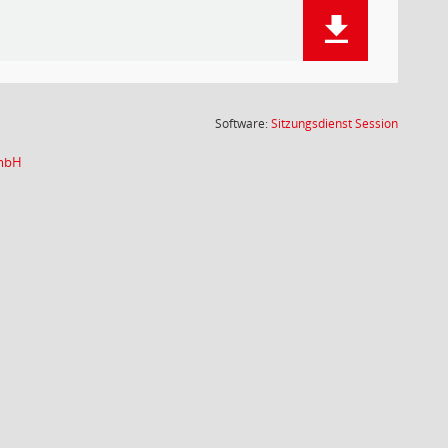
(Wird in
Software:
Sitzungsdienst
Session
GmbH