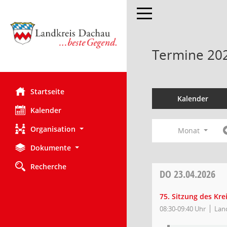
Toggle navigation
Termine 20
Startseite
Kalender
Kalender
Organisation
Monat
Dokumente
Recherche
DO
23.04.2026
75. Sitzung des Kr
08:30-09:40 Uhr
Land