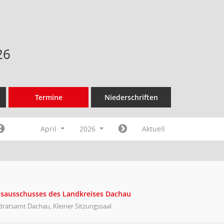
26
Termine
Niederschriften
April
2026
Aktuell
eisausschusses des Landkreises Dachau
ratsamt Dachau, Kleiner Sitzungssaal